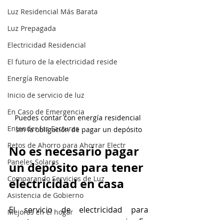
Luz Residencial Más Barata
Luz Prepagada
Electricidad Residencial
El futuro de la electricidad reside
Energía Renovable
Inicio de servicio de luz
En Caso de Emergencia
Puedes contar con energía residencial 
Entender las Facturas
sin la obligación de pagar un depósito
Retos de Ahorro para Ahorrar Electr
No es necesario pagar 
Paneles Solares
un depósito para tener 
Comparando Servicios de Luz
electricidad en casa
Asistencia de Gobierno
El servicio de electricidad para 
Mejoras en el hogar