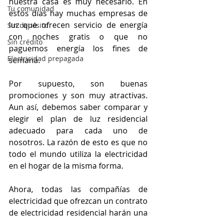
nuestra casa es muy necesario. En 
Tu comunidad
estos días hay muchas empresas de 
luz que ofrecen servicio de energía 
Sin depósito
con noches gratis o que no 
Sin crédito
paguemos energía los fines de 
Electricidad prepagada
semana. 
Por supuesto, son buenas 
promociones y son muy atractivas. 
Aun así, debemos saber comparar y 
elegir el plan de luz residencial 
adecuado para cada uno de 
nosotros. La razón de esto es que no 
todo el mundo utiliza la electricidad 
en el hogar de la misma forma.
Ahora, todas las compañías de 
electricidad que ofrezcan un contrato 
de electricidad residencial harán una 