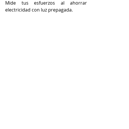
Mide tus esfuerzos al ahorrar 
electricidad con luz prepagada.
Luz Residencial Sin 
Depósito
877-578-2977
Planes de energía en este enlace
Más ideas para ahorrar energía en 
nuestro blog
ahorro de electricidad residencial
electricidad prepagada
compañía de luz barata
bajar consumo de electricidad
luz prepagada
energía prepagada
electricidad sin depósito
electricidad sin crédito
luz sin depósito
energía sin depósito