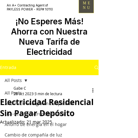
ME
An A+ Contracting Agent of
NU
PAYLESS POWER - REP# 10110
¡No Esperes Más!
Ahorra con Nuestra
Nueva Tarifa de
Electricidad
Entrada
All Posts
Gabe C
All Posts
28 oct 2023
3 min de lectura
Electricidad Residencial
Ahorro de energía en temporada
Sin Pagar Depósito
Uso de los electrodomésticos
Actualizado:
21 mar 2025
Ahorro de energía en el hogar
Cambio de compañía de luz