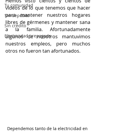
Hemos visto cientos y cientos de 
Tu comunidad
videos de lo que tenemos que hacer 
para mantener nuestros hogares 
Sin depósito
libres de gérmenes y mantener sana 
Sin crédito
a la familia. Afortunadamente 
Electricidad prepagada
algunos de nosotros mantuvimos 
nuestros empleos, pero muchos 
otros no fueron tan afortunados. 
Dependemos tanto de la electricidad en 