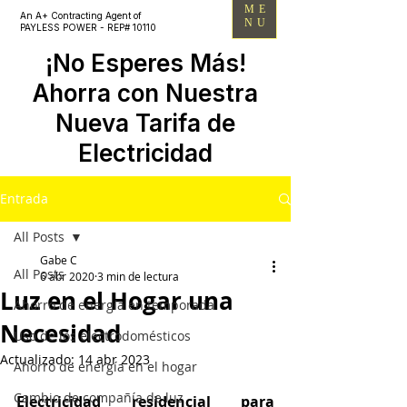
ME
An A+ Contracting Agent of
NU
PAYLESS POWER - REP# 10110
¡No Esperes Más!
Ahorra con Nuestra
Nueva Tarifa de
Electricidad
Entrada
All Posts
Gabe C
All Posts
6 abr 2020
3 min de lectura
Luz en el Hogar una
Ahorro de energía en temporada
Necesidad
Uso de los electrodomésticos
Actualizado:
14 abr 2023
Ahorro de energía en el hogar
Cambio de compañía de luz
Electricidad residencial para 