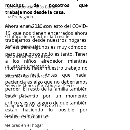
muchos de nosotros que 
Luz Residencial Más Barata
trabajamos desde la casa.
Luz Prepagada
Ahora en el 2020 con esto del COVID-
Electricidad Residencial
19, que nos tienen encerrados ahora 
El futuro de la electricidad reside
trabajamos desde nuestros hogares. 
Energía Renovable
Así es, para algunos es muy cómodo, 
pero para otros no lo es tanto. Tener 
Inicio de servicio de luz
a los niños alrededor mientras 
En Caso de Emergencia
intentamos hacer nuestro trabajo no 
es cosa fácil. Antes que nada, 
Entender las Facturas
paciencia es algo que no deberíamos 
Retos de Ahorro para Ahorrar Electr
perder. El resto de la familia también 
está pasando por un momento 
Paneles Solares
critico y estoy seguro de que también 
Comparando Servicios de Luz
están haciendo lo posible por 
Asistencia de Gobierno
mantener la calma. 
Mejoras en el hogar