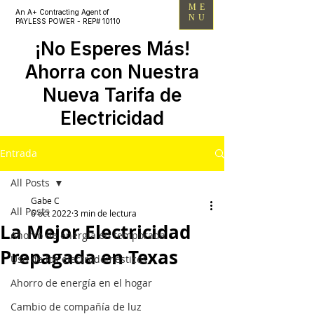
ME
An A+ Contracting Agent of
NU
PAYLESS POWER - REP# 10110
¡No Esperes Más!
Ahorra con Nuestra
Nueva Tarifa de
Electricidad
Entrada
All Posts
Gabe C
All Posts
6 oct 2022
3 min de lectura
La Mejor Electricidad
Ahorro de energía en temporada
Prepagada en Texas
Uso de los electrodomésticos
Ahorro de energía en el hogar
Cambio de compañía de luz