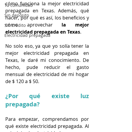
cómo funciona la mejor electricidad 
Tu comunidad
prepagada en Texas. Además, qué 
Sin depósito
hacer, por qué es así, los beneficios y 
cómo aprovechar 
la mejor 
Sin crédito
electricidad prepagada en Texas
.
Electricidad prepagada
No solo eso, ya que yo solía tener la 
mejor electricidad prepagada en 
Texas, le daré mi conocimiento. De 
hecho, pude reducir el gasto 
mensual de electricidad de mi hogar 
de $ 120 a $ 50.
¿Por qué existe luz 
prepagada?
Para empezar, comprendamos por 
qué existe electricidad prepagada. Al 