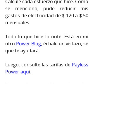
Calculé cada esfuerzo que hice. Como 
se mencionó, pude reducir mis 
gastos de electricidad de $ 120 a $ 50 
mensuales.
Todo lo que hice lo noté. Está en mi 
otro 
Power Blog
, échale un vistazo, sé 
que te ayudará.
Luego, consulte las tarifas de 
Payless 
Power aqu
í.
Para el propósito de los 
electrodomésticos de eficiencia 
energética, consulte el sitio web de 
Energy Star
.
Envíenos sus comentarios, nos 
gustaría ayudarlo.