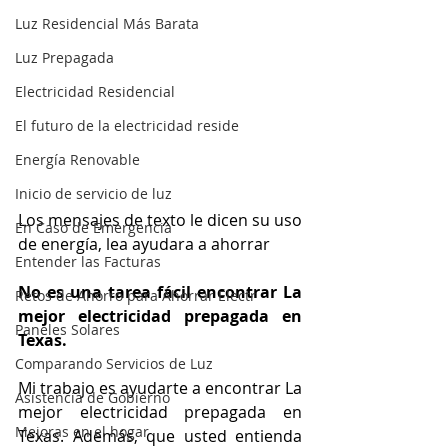
Luz Residencial Más Barata
Luz Prepagada
Electricidad Residencial
El futuro de la electricidad reside
Energía Renovable
Inicio de servicio de luz
Los mensajes de texto le dicen su uso 
En Caso de Emergencia
de energía, lea ayudara a ahorrar
Entender las Facturas
No es una tarea fácil encontrar La 
Retos de Ahorro para Ahorrar Electr
mejor electricidad prepagada en 
Paneles Solares
Texas.
Comparando Servicios de Luz
Mi trabajo es ayudarte a encontrar La 
Asistencia de Gobierno
mejor electricidad prepagada en 
Mejoras en el hogar
Texas. Además, que usted entienda 