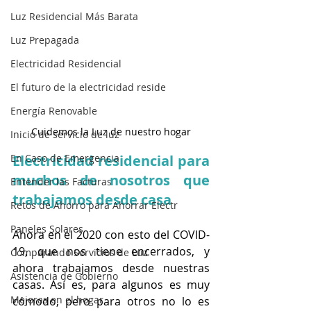
Luz Residencial Más Barata
Luz Prepagada
Electricidad Residencial
El futuro de la electricidad reside
Energía Renovable
Cuidemos la Luz de nuestro hogar
Inicio de servicio de luz
Electricidad residencial para 
En Caso de Emergencia
muchos de nosotros que 
Entender las Facturas
trabajamos desde casa
Retos de Ahorro para Ahorrar Electr
Paneles Solares
Ahora en el 2020 con esto del COVID-
19, que nos tiene encerrados, y 
Comparando Servicios de Luz
ahora trabajamos desde nuestras 
Asistencia de Gobierno
casas. Así es, para algunos es muy 
Mejoras en el hogar
cómodo, pero para otros no lo es 