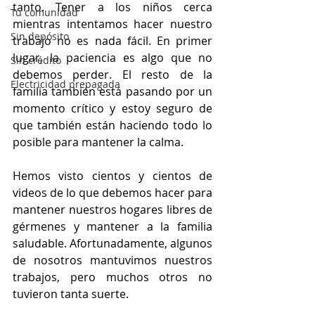
tanto. Tener a los niños cerca 
Tu comunidad
mientras intentamos hacer nuestro 
Sin depósito
trabajo no es nada fácil. En primer 
lugar, la paciencia es algo que no 
Sin crédito
debemos perder. El resto de la 
Electricidad prepagada
familia también está pasando por un 
momento crítico y estoy seguro de 
que también están haciendo todo lo 
posible para mantener la calma.
Hemos visto cientos y cientos de 
videos de lo que debemos hacer para 
mantener nuestros hogares libres de 
gérmenes y mantener a la familia 
saludable. Afortunadamente, algunos 
de nosotros mantuvimos nuestros 
trabajos, pero muchos otros no 
tuvieron tanta suerte.