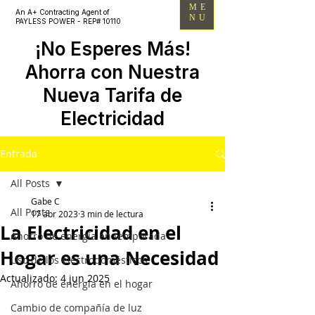
ME
An A+ Contracting Agent of
NU
PAYLESS POWER - REP# 10110
¡No Esperes Más!
Ahorra con Nuestra
Nueva Tarifa de
Electricidad
Entrada
All Posts
Gabe C
All Posts
17 abr 2023
3 min de lectura
La Electricidad en el
Ahorro de energía en temporada
Hogar es una Necesidad
Uso de los electrodomésticos
Actualizado:
4 jun 2025
Ahorro de energía en el hogar
Cambio de compañía de luz