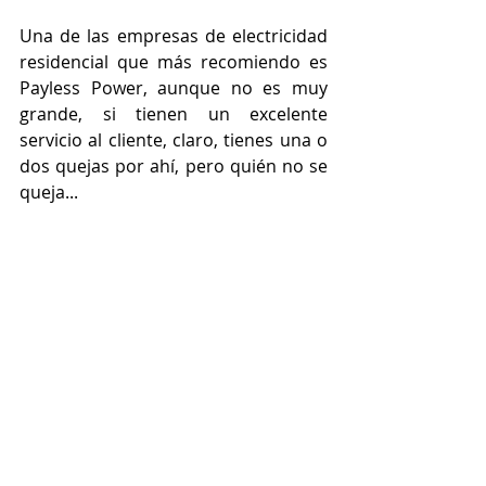
Una de las empresas de electricidad 
residencial que más recomiendo es 
Payless Power, aunque no es muy 
grande, si tienen un excelente 
servicio al cliente, claro, tienes una o 
dos quejas por ahí, pero quién no se 
queja...
Mida sus esfuerzos de ahorrar 
electricidad con luz prepagada.
Luz Residencial Sin Depósito
877-578-2977
Planes de energía e inscríbase en 
este enlace
Más ideas de como ahorrar energía 