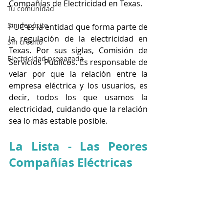
Compañías de Electricidad en Texas.
Tu comunidad
Sin depósito
PUC es la entidad que forma parte de 
la regulación de la electricidad en 
Sin crédito
Texas. Por sus siglas, Comisión de 
Electricidad prepagada
Servicios Públicos. Es responsable de 
velar por que la relación entre la 
empresa eléctrica y los usuarios, es 
decir, todos los que usamos la 
electricidad, cuidando que la relación 
sea lo más estable posible.
La Lista - Las Peores 
Compañías Eléctricas