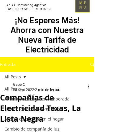
ME
An A+ Contracting Agent of
NU
PAYLESS POWER - REP# 10110
¡No Esperes Más!
Ahorra con Nuestra
Nueva Tarifa de
Electricidad
Entrada
All Posts
Gabe C
All Posts
28 sept 2022
2 min de lectura
Compañías de
Ahorro de energía en temporada
Electricidad Texas, La
Uso de los electrodomésticos
Lista Negra
Ahorro de energía en el hogar
Cambio de compañía de luz