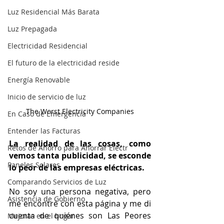
Luz Residencial Más Barata
Luz Prepagada
Electricidad Residencial
El futuro de la electricidad reside
Energía Renovable
Inicio de servicio de luz
The Worst Electricity Companies
En Caso de Emergencia
Entender las Facturas
La realidad de las cosas, como 
Retos de Ahorro para Ahorrar Electr
vemos tanta publicidad, se esconde 
Paneles Solares
lo peor de las empresas eléctricas.
Comparando Servicios de Luz
No soy una persona negativa, pero 
Asistencia de Gobierno
me encontré con esta página y me di 
cuenta de quiénes son Las Peores 
Mejoras en el hogar