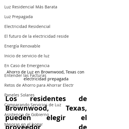
Luz Residencial Más Barata
Luz Prepagada
Electricidad Residencial
El futuro de la electricidad reside
Energía Renovable
Inicio de servicio de luz
En Caso de Emergencia
Ahorro de Luz en Brownwood, Texas con 
Entender las Facturas
electricidad prepagada
Retos de Ahorro para Ahorrar Electr
Paneles Solares
Los residentes de 
Comparando Servicios de Luz
Brownwood, Texas, 
Asistencia de Gobierno
pueden elegir el 
Mejoras en el hogar
proveedor de 