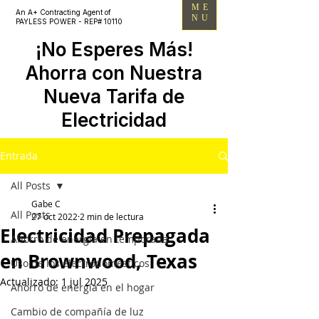
ME
An A+ Contracting Agent of
NU
PAYLESS POWER - REP# 10110
¡No Esperes Más!
Ahorra con Nuestra
Nueva Tarifa de
Electricidad
Entrada
All Posts
Gabe C
All Posts
27 oct 2022
2 min de lectura
Electricidad Prepagada
Ahorro de energía en temporada
en Brownwood, Texas
Uso de los electrodomésticos
Actualizado:
1 jul 2025
Ahorro de energía en el hogar
Cambio de compañía de luz