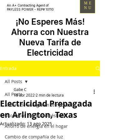
ME
An A+ Contracting Agent of
NU
PAYLESS POWER - REP# 10110
¡No Esperes Más!
Ahorra con Nuestra
Nueva Tarifa de
Electricidad
Entrada
All Posts
Gabe C
All Posts
18 abr 2022
2 min de lectura
Electricidad Prepagada
Ahorro de energía en temporada
en Arlington, Texas
Uso de los electrodomésticos
Actualizado:
13 ago 2025
Ahorro de energía en el hogar
Cambio de compañía de luz