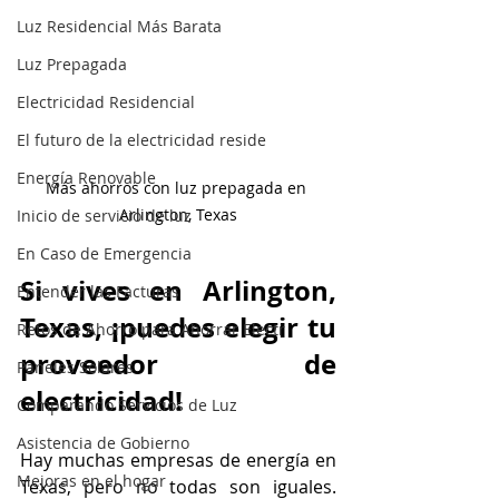
Luz Residencial Más Barata
Luz Prepagada
Electricidad Residencial
El futuro de la electricidad reside
Energía Renovable
Más ahorros con luz prepagada en 
Arlington, Texas
Inicio de servicio de luz
En Caso de Emergencia
Si vives en Arlington, 
Entender las Facturas
Texas, ¡puedes elegir tu 
Retos de Ahorro para Ahorrar Electr
proveedor de 
Paneles Solares
electricidad!
Comparando Servicios de Luz
Asistencia de Gobierno
Hay muchas empresas de energía en 
Mejoras en el hogar
Texas, pero no todas son iguales. 