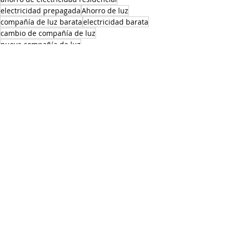
electricidad prepagada
Ahorro de luz
compañía de luz barata
electricidad barata
cambio de compañía de luz
nueva compañía de luz
Inicio de servicio de luz
Ahorro de energía en temporada
Cambio de compañía de luz
Entradas recientes
Ver todo