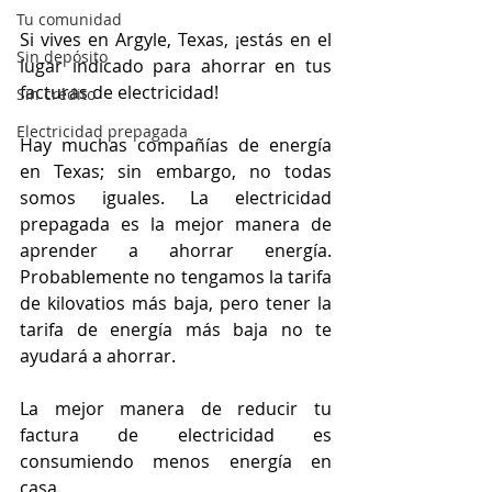
Tu comunidad
Si vives en Argyle, Texas, ¡estás en el 
Sin depósito
lugar indicado para ahorrar en tus 
facturas de electricidad!
Sin crédito
Electricidad prepagada
Hay muchas compañías de energía 
en Texas; sin embargo, no todas 
somos iguales. La electricidad 
prepagada es la mejor manera de 
aprender a ahorrar energía. 
Probablemente no tengamos la tarifa 
de kilovatios más baja, pero tener la 
tarifa de energía más baja no te 
ayudará a ahorrar.
La mejor manera de reducir tu 
factura de electricidad es 
consumiendo menos energía en 
casa.