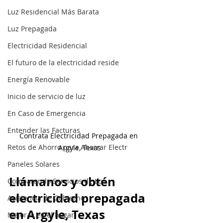
Luz Residencial Más Barata
Luz Prepagada
Electricidad Residencial
El futuro de la electricidad reside
Energía Renovable
Inicio de servicio de luz
En Caso de Emergencia
Entender las Facturas
Contrata Electricidad Prepagada en 
Retos de Ahorro para Ahorrar Electr
Argyle, Texas
Paneles Solares
Llámanos y obtén 
Comparando Servicios de Luz
electricidad prepagada 
Asistencia de Gobierno
en Argyle, Texas
Mejoras en el hogar