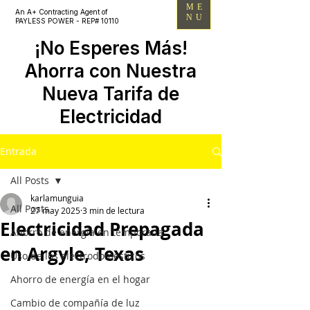
ME
An A+ Contracting Agent of
NU
PAYLESS POWER - REP# 10110
¡No Esperes Más!
Ahorra con Nuestra
Nueva Tarifa de
Electricidad
Entrada
All Posts
karlamunguia
All Posts
27 may 2025
3 min de lectura
Electricidad Prepagada
Ahorro de energía en temporada
en Argyle, Texas
Uso de los electrodomésticos
Ahorro de energía en el hogar
Cambio de compañía de luz