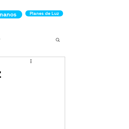
ámanos
Planes de Luz
r
z
ncia
os de Luz