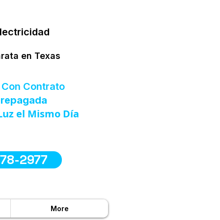
lectricidad
arata en Texas
 Con Contrato
 Prepagada
Luz el Mismo Día
578-2977
More