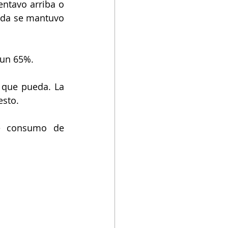
entavo arriba o 
ada se mantuvo 
 un 65%. 
 que pueda. La 
esto.
e consumo de 