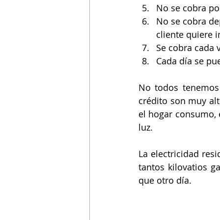
No se cobra por
No se cobra dep
cliente quiere i
Se cobra cada v
Cada día se pue
No todos tenemos 
crédito son muy alt
el hogar consumo, e
luz.
La electricidad re
tantos kilovatios 
que otro día. 