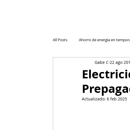
All Posts
Ahorro de energía en tempor
Gabe C
22 ago 20
Cambio de compañía de luz
Luz
Electric
Prepaga
El futuro de la electricidad reside
Actualizado:
6 feb 2025
Entender las Facturas
Retos de 