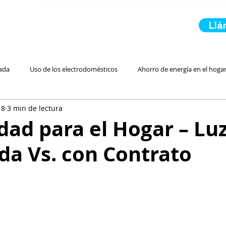
Ll
ada
Uso de los electrodomésticos
Ahorro de energía en el hoga
18
3 min de lectura
 Residencial Más Barata
Luz Prepagada
Electricidad Residencial
idad para el Hogar – Lu
da Vs. con Contrato
Energía Renovable
Inicio de servicio de luz
En Caso de Emerge
Ahorro para Ahorrar Electr
Paneles Solares
Comparando Servici