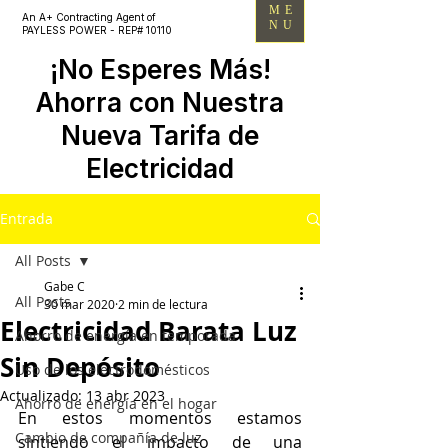
ME
An A+ Contracting Agent of
NU
PAYLESS POWER - REP# 10110
¡No Esperes Más!
Ahorra con Nuestra
Nueva Tarifa de
Electricidad
Entrada
All Posts
Gabe C
All Posts
30 mar 2020
2 min de lectura
Electricidad Barata Luz
Ahorro de energía en temporada
Sin Depósito
Uso de los electrodomésticos
Actualizado:
13 abr 2023
Ahorro de energía en el hogar
En estos momentos estamos 
Cambio de compañía de luz
sintiendo el impacto de una 