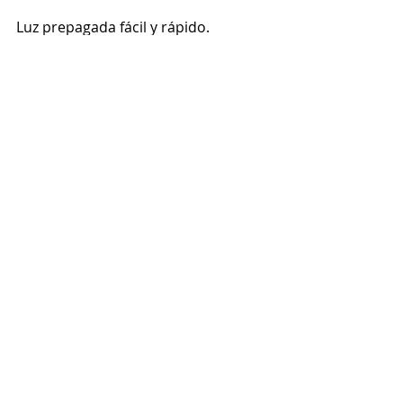
Luz prepagada fácil y rápido.
877-578-2977
LINK
Siga nuestro 
blog 
con muchas ideas 
de como ahorrar luz y muchas otras 
cosas más. 
electricidad sin deposito
Inicio de servicio de luz
Entradas recientes
Ver todo