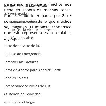
pandemia, algo que a muchos nos 
Luz Residencial Más Barata
tiene en espera de muchas cosas. 
Luz Prepagada
Poner al mundo en pausa por 2 o 3 
semanas es peor de lo que muchos 
Electricidad Residencial
se imaginan. El impacto económico 
El futuro de la electricidad reside
que esto representa es incalculable, 
Energía Renovable
algo que 
Inicio de servicio de luz
En Caso de Emergencia
Entender las Facturas
Retos de Ahorro para Ahorrar Electr
Paneles Solares
Comparando Servicios de Luz
Asistencia de Gobierno
Mejoras en el hogar