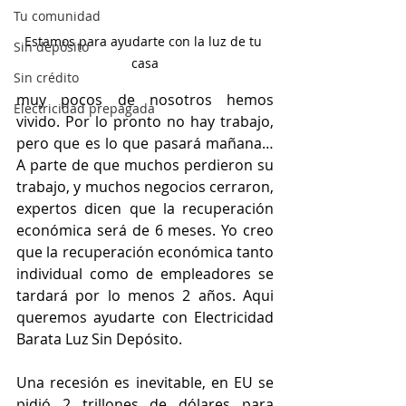
Tu comunidad
Estamos para ayudarte con la luz de tu 
Sin depósito
casa
Sin crédito
muy pocos de nosotros hemos 
Electricidad prepagada
vivido. Por lo pronto no hay trabajo, 
pero que es lo que pasará mañana… 
A parte de que muchos perdieron su 
trabajo, y muchos negocios cerraron, 
expertos dicen que la recuperación 
económica será de 6 meses. Yo creo 
que la recuperación económica tanto 
individual como de empleadores se 
tardará por lo menos 2 años. Aqui 
queremos ayudarte con Electricidad 
Barata Luz Sin Depósito.
Una recesión es inevitable, en EU se 
pidió 2 trillones de dólares para 