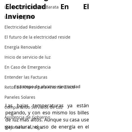
Electricidad En El 
Luz Residencial Más Barata
Invierno
Luz Prepagada
Electricidad Residencial
El futuro de la electricidad reside
Energía Renovable
Inicio de servicio de luz
En Caso de Emergencia
Entender las Facturas
Es timepo de ahorrar electricidad
Retos de Ahorro para Ahorrar Electr
Paneles Solares
Las bajas temperaturas ya están 
Comparando Servicios de Luz
pegando, y con eso mismo los billes 
Asistencia de Gobierno
de luz mas altos. Aunque su casa use 
gas natural, el uso de energía en el 
Mejoras en el hogar