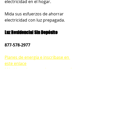
electricidad en el hogar.      
Mida sus esfuerzos de ahorrar 
electricidad con luz prepagada.
Luz Residencial Sin Depósito
877-578-2977
Planes de energía e inscríbase en 
este enlace
Más ideas de como ahorrar energía 
en nuestro blog
ahorro de electricidad residencial
luz barata para mi hogar
mejoras en casa para pagar menos luz
Ahorro de energía en temporada
Luz Prepagada