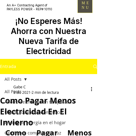
ME
An A+ Contracting Agent of
NU
PAYLESS POWER - REP# 10110
¡No Esperes Más!
Ahorra con Nuestra
Nueva Tarifa de
Electricidad
Entrada
All Posts
Gabe C
All Posts
8 dic 2021
2 min de lectura
Como Pagar Menos
Ahorro de energía en temporada
Electricidad En El
Uso de los electrodomésticos
Invierno
Ahorro de energía en el hogar
Como Pagar Menos 
Cambio de compañía de luz