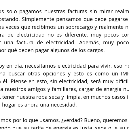
s solo pagamos nuestras facturas sin mirar realme
costando. Simplemente pensamos que debe pagarse y
s veces que recibimos un sobrecargo y realmente n
ura de electricidad no es diferente, muy pocos co
r una factura de electricidad. Además, muy poco
por qué deben pagar algunos de los cargos.
y en día, necesitamos electricidad para vivir, eso n
na buscar otras opciones y esto es como un IMP
él. Piense en esto, sin electricidad, será muy difíci
 nuestros amigos y familiares, cargar de energía nue
 tener nuestra ropa seca y limpia, en muchos casos in
el hogar es ahora una necesidad.
amos por lo que usamos, ¿verdad? Bueno, queremos s
endo que su tarifa de energía es justa, sepa que su p