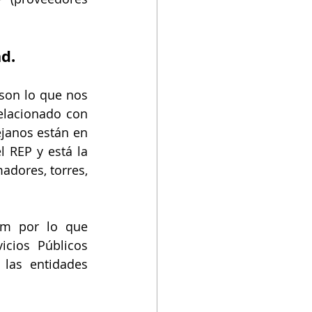
d. 
son lo que nos 
elacionado con 
janos están en 
 REP y está la 
adores, torres, 
m por lo que 
cios Públicos 
las entidades 