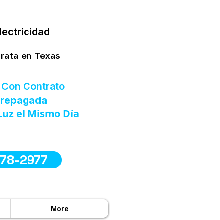
lectricidad
arata en Texas
 Con Contrato
 Prepagada
Luz el Mismo Día
578-2977
More