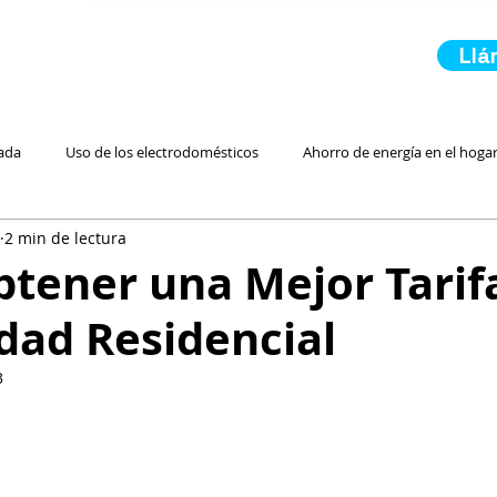
Ll
ada
Uso de los electrodomésticos
Ahorro de energía en el hoga
2 min de lectura
 Residencial Más Barata
Luz Prepagada
Electricidad Residencial
tener una Mejor Tarif
idad Residencial
Energía Renovable
Inicio de servicio de luz
En Caso de Emerge
3
Ahorro para Ahorrar Electr
Paneles Solares
Comparando Servici