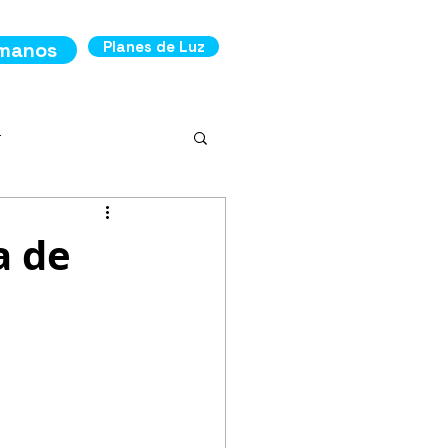
ámanos
Planes de Luz
r
a de
ncia
os de Luz