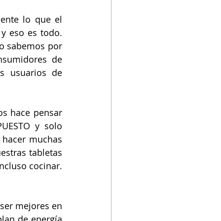
nte lo que el 
 eso es todo. 
o sabemos por 
nsumidores de 
s usuarios de 
os hace pensar 
UESTO y solo 
l hacer muchas 
stras tabletas 
cluso cocinar. 
er mejores en 
lan de energía 