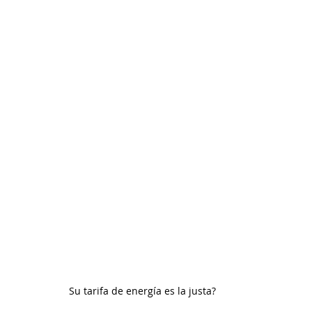
en el hogar
Tu comunidad
Sin depósito
Sin crédito
Su tarifa de energía es la justa?