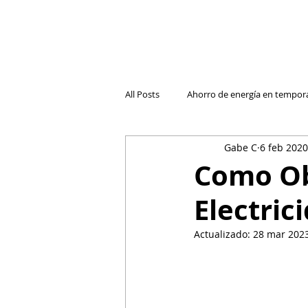
All Posts
Ahorro de energía en tempor
Gabe C
6 feb 2020
Cambio de compañía de luz
Luz
Como Ob
Electric
El futuro de la electricidad reside
Actualizado:
28 mar 202
Entender las Facturas
Retos de 