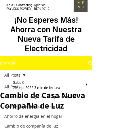
ME
An A+ Contracting Agent of
NU
PAYLESS POWER - REP# 10110
¡No Esperes Más!
Ahorra con Nuestra
Nueva Tarifa de
Electricidad
Entrada
All Posts
Gabe C
All Posts
26 sept 2022
3 min de lectura
Cambio de Casa Nueva
Ahorro de energía en temporada
Compañía de Luz
Uso de los electrodomésticos
Ahorro de energía en el hogar
Cambio de compañía de luz