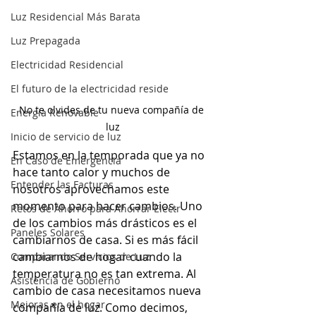
Luz Residencial Más Barata
Luz Prepagada
Electricidad Residencial
El futuro de la electricidad reside
No te olvides de tu nueva compañía de 
Energía Renovable
luz
Inicio de servicio de luz
Estamos en la temporada que ya no 
En Caso de Emergencia
hace tanto calor y muchos de 
Entender las Facturas
nosotros aprovechamos este 
momento para hacer cambios. Uno 
Retos de Ahorro para Ahorrar Electr
de los cambios más drásticos es el 
Paneles Solares
cambiarnos de casa. Si es más fácil 
cambiarnos de hogar cuando la 
Comparando Servicios de Luz
temperatura no es tan extrema. Al 
Asistencia de Gobierno
cambio de casa necesitamos nueva 
Mejoras en el hogar
compañía de luz. Como decimos, 