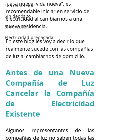
“casa nueva, vida nueva”, es 
Tu comunidad
recomendable iniciar en servicio de 
Sin depósito
electricidad al cambiarnos a una 
nueva residencia. 
Sin crédito
Electricidad prepagada
En este blog les voy a decir lo que 
realmente sucede con las compañías 
de luz al cambiarnos de domicilio. 
Antes de una Nueva 
Compañía de Luz 
Cancelar la Compañía 
de Electricidad 
Existente
Algunos representantes de las 
compañías de luz no saben todas las 