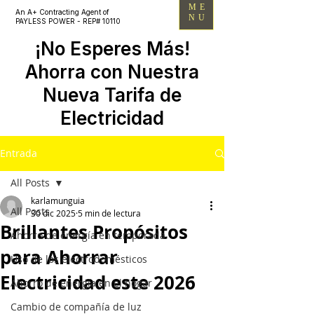
ME
An A+ Contracting Agent of
NU
PAYLESS POWER - REP# 10110
¡No Esperes Más!
Ahorra con Nuestra
Nueva Tarifa de
Electricidad
Entrada
All Posts
karlamunguia
All Posts
30 dic 2025
5 min de lectura
Brillantes Propósitos
Ahorro de energía en temporada
para Ahorrar
Uso de los electrodomésticos
Electricidad este 2026
Ahorro de energía en el hogar
Cambio de compañía de luz