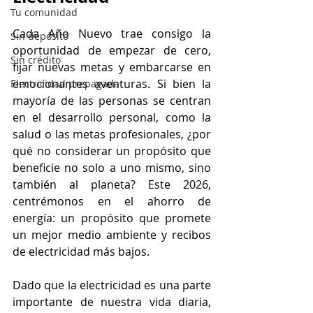
Tu comunidad
Cada Año Nuevo trae consigo la 
Sin depósito
oportunidad de empezar de cero, 
Sin crédito
fijar nuevas metas y embarcarse en 
emocionantes aventuras. Si bien la 
Electricidad prepagada
mayoría de las personas se centran 
en el desarrollo personal, como la 
salud o las metas profesionales, ¿por 
qué no considerar un propósito que 
beneficie no solo a uno mismo, sino 
también al planeta? Este 2026, 
centrémonos en el ahorro de 
energía: un propósito que promete 
un mejor medio ambiente y recibos 
de electricidad más bajos.
Dado que la electricidad es una parte 
importante de nuestra vida diaria, 