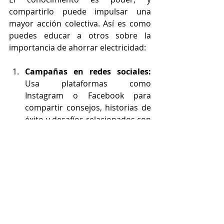
compartirlo puede impulsar una 
mayor acción colectiva. Así es como 
puedes educar a otros sobre la 
importancia de ahorrar electricidad:
Campañas en redes sociales:
Usa plataformas como 
Instagram o Facebook para 
compartir consejos, historias de 
éxito y desafíos relacionados con 
la conservación de energía.
Programas escolares:
 Colabora 
con escuelas locales para 
implementar programas o 
concursos de ahorro de energía 
que involucren a los estudiantes.
Habla en público: 
Ofrécete 
como voluntario para hablar en 