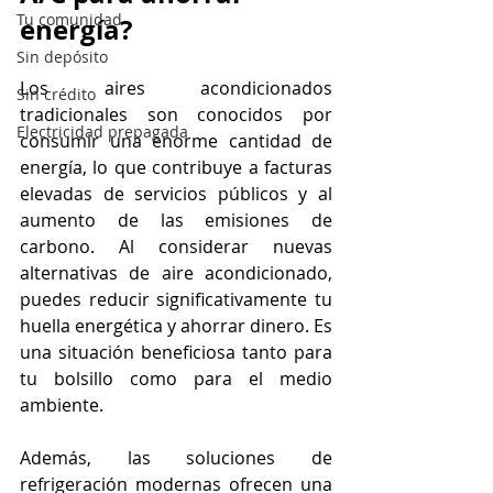
Tu comunidad
energía?
Sin depósito
Los aires acondicionados 
Sin crédito
tradicionales son conocidos por 
Electricidad prepagada
consumir una enorme cantidad de 
energía, lo que contribuye a facturas 
elevadas de servicios públicos y al 
aumento de las emisiones de 
carbono. Al considerar nuevas 
alternativas de aire acondicionado, 
puedes reducir significativamente tu 
huella energética y ahorrar dinero. Es 
una situación beneficiosa tanto para 
tu bolsillo como para el medio 
ambiente.
Además, las soluciones de 
refrigeración modernas ofrecen una 