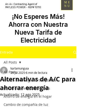
ME
An A+ Contracting Agent of
NU
PAYLESS POWER - REP# 10110
¡No Esperes Más!
Ahorra con Nuestra
Nueva Tarifa de
Electricidad
Entrada
All Posts
karlamunguia
All Posts
29 jul 2025
6 min de lectura
Alternativas de A/C para
Ahorro de energía en temporada
ahorrar energía
Uso de los electrodomésticos
Actualizado:
12 ago 2025
Ahorro de energía en el hogar
Cambio de compañía de luz