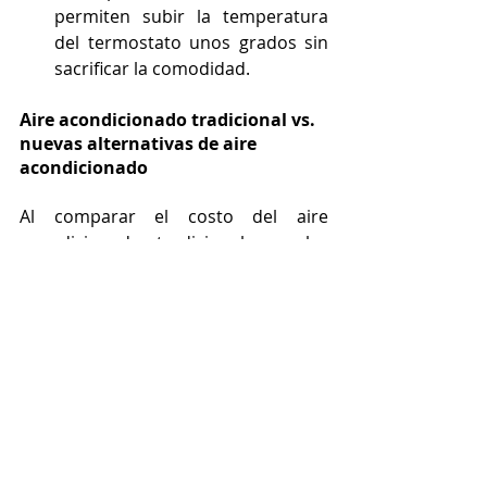
permiten subir la temperatura 
del termostato unos grados sin 
sacrificar la comodidad.
Aire acondicionado tradicional vs. 
nuevas alternativas de aire 
acondicionado
Al comparar el costo del aire 
acondicionado tradicional con las 
nuevas alternativas, es fundamental 
considerar tanto los gastos iniciales 
como los ahorros a largo plazo. Si 
bien los aires acondicionados 
tradicionales pueden tener un costo 
inicial menor, suelen conllevar 
facturas de energía y gastos de 
mantenimiento más elevados.