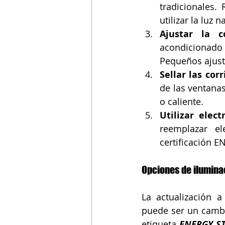
tradicionales.
utilizar la luz 
Ajustar la c
acondicionado
Pequeños ajust
Sellar las corr
de las ventanas
o caliente.
Utilizar elec
reemplazar el
certificación 
Opciones de ilumina
La actualización 
puede ser un cambio
etiqueta 
ENERGY S