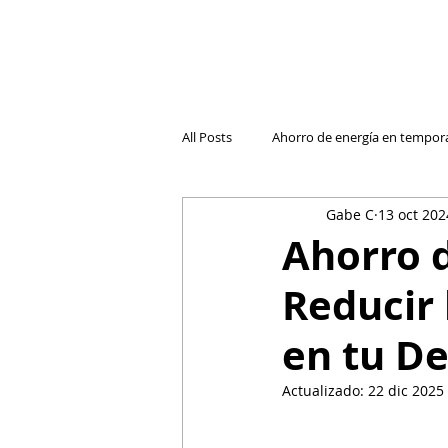
All Posts
Ahorro de energía en tempor
Gabe C
13 oct 202
Cambio de compañía de luz
Luz
Ahorro d
Reducir 
El futuro de la electricidad reside
en tu D
Entender las Facturas
Retos de 
Actualizado:
22 dic 2025