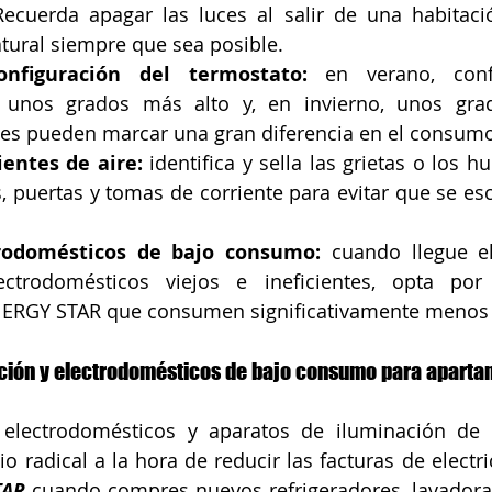
 Recuerda apagar las luces al salir de una habitaci
natural siempre que sea posible.
onfiguración del termostato:
 en verano, confi
 unos grados más alto y, en invierno, unos gra
es pueden marcar una gran diferencia en el consumo
ientes de aire:
 identifica y sella las grietas o los h
, puertas y tomas de corriente para evitar que se esca
trodomésticos de bajo consumo:
 cuando llegue e
ectrodomésticos viejos e ineficientes, opta po
ENERGY STAR que consumen significativamente menos e
ción y electrodomésticos de bajo consumo para apart
a electrodomésticos y aparatos de iluminación de
 radical a la hora de reducir las facturas de electric
TAR
 cuando compres nuevos refrigeradores, lavadoras, 