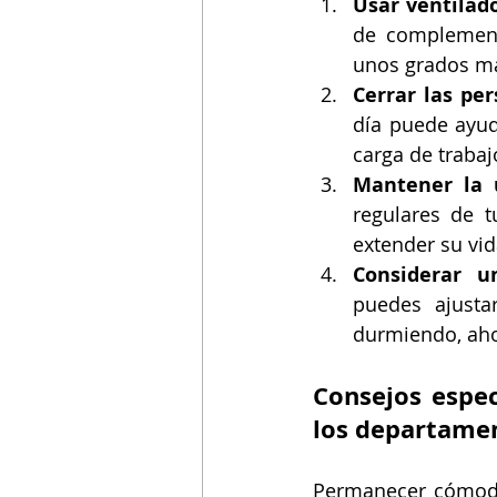
Usar ventilad
de complementa
unos grados más
Cerrar las per
día puede ayuda
carga de trabaj
Mantener la 
regulares de t
extender su vida
Considerar u
puedes ajusta
durmiendo, aho
Consejos especí
los departame
Permanecer cómodo 