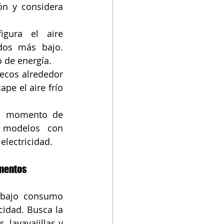
ón y considera 
gura el aire 
dos más bajo. 
 de energía.
uecos alrededor 
pe el aire frío 
l momento de 
r modelos con 
lectricidad.
amentos
 bajo consumo 
idad. Busca la 
lavavajillas y 