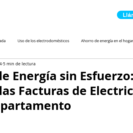
Ll
ada
Uso de los electrodomésticos
Ahorro de energía en el hoga
4
5 min de lectura
 Residencial Más Barata
Luz Prepagada
Electricidad Residencial
e Energía sin Esfuerz
las Facturas de Electri
Energía Renovable
Inicio de servicio de luz
En Caso de Emerge
epartamento
Ahorro para Ahorrar Electr
Paneles Solares
Comparando Servici