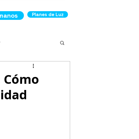
ámanos
Planes de Luz
r
o: Cómo
cidad
ncia
os de Luz