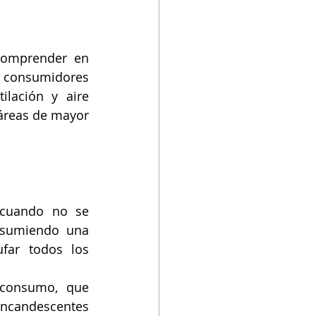
comprender en 
s consumidores 
lación y aire 
 áreas de mayor 
 cuando no se 
nsumiendo una 
far todos los 
consumo, que 
candescentes 