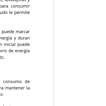
para consumir 
do le permite 
D puede marcar 
ergía y duran 
 inicial puede 
rro de energía 
to.
u consumo de 
ra mantener la 
s: