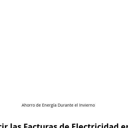
en el hogar
Tu comunidad
Sin depósito
Sin crédito
Ahorro de Energía Durante el Invierno
r las Facturas de Electricidad en