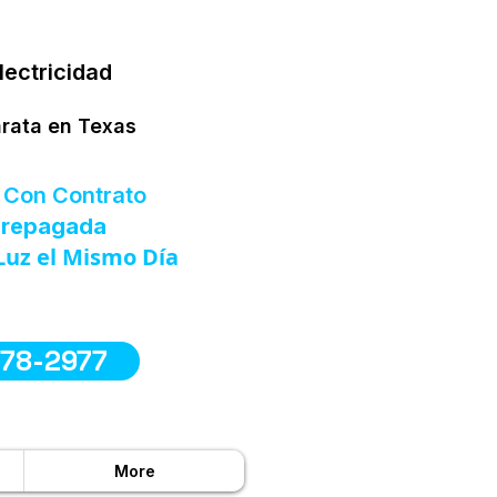
lectricidad
arata en Texas
 Con Contrato
 Prepagada
Luz el Mismo Día
578-2977
More