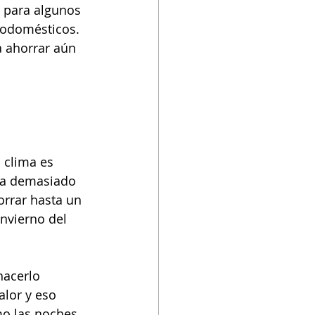
e para algunos 
odomésticos. 
a ahorrar aún 
 clima es 
aga demasiado 
orrar hasta un 
nvierno del 
hacerlo 
lor y eso 
mo las noches 