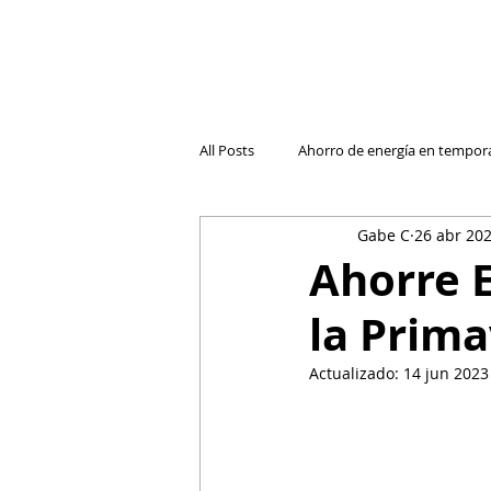
All Posts
Ahorro de energía en tempor
Gabe C
26 abr 20
Cambio de compañía de luz
Luz
Ahorre E
la Prim
El futuro de la electricidad reside
Actualizado:
14 jun 2023
Entender las Facturas
Retos de 