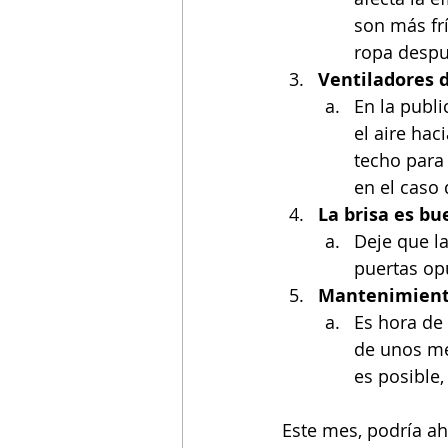
son más fr
ropa despu
Ventiladores d
En la publ
el aire hac
techo para 
en el caso
La brisa es bu
Deje que la
puertas opu
Mantenimiento
Es hora de
de unos mes
es posible,
Este mes, podría ah