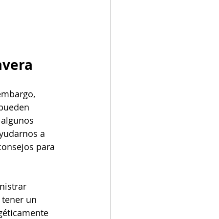
avera
 embargo, 
 pueden 
 algunos 
yudarnos a 
consejos para 
istrar 
tener un 
géticamente 