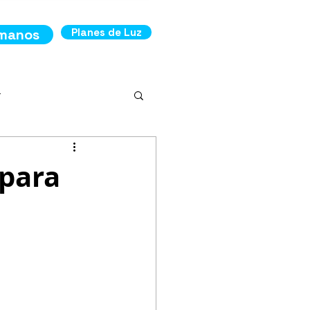
ámanos
Planes de Luz
r
 para
ncia
os de Luz