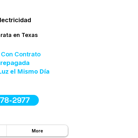
lectricidad
arata en Texas
 Con Contrato
 Prepagada
Luz el Mismo Día
578-2977
More