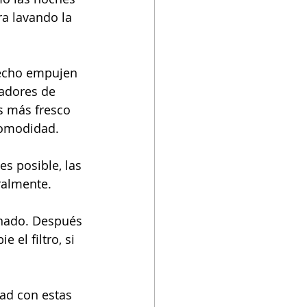
a lavando la 
techo empujen 
ladores de 
s más fresco 
comodidad.
es posible, las 
ralmente.
onado. Después 
el filtro, si 
dad con estas 