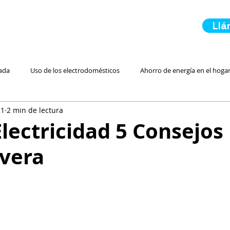
Ll
ada
Uso de los electrodomésticos
Ahorro de energía en el hoga
21
2 min de lectura
 Residencial Más Barata
Luz Prepagada
Electricidad Residencial
lectricidad 5 Consejos
avera
Energía Renovable
Inicio de servicio de luz
En Caso de Emerge
Ahorro para Ahorrar Electr
Paneles Solares
Comparando Servici