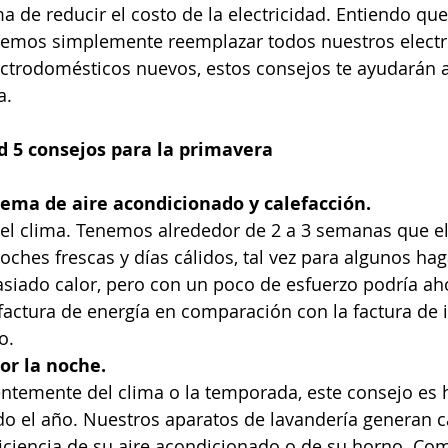
ma de reducir el costo de la electricidad. Entiendo qu
emos simplemente reemplazar todos nuestros electr
lectrodomésticos nuevos, estos consejos te ayudarán 
a.
d 5 consejos para la primavera
ema de aire acondicionado y calefacción.
el clima. Tenemos alrededor de 2 a 3 semanas que el
oches frescas y días cálidos, tal vez para algunos h
asiado calor, pero con un poco de esfuerzo podría ah
factura de energía en comparación con la factura de i
o.
or la noche.
ntemente del clima o la temporada, este consejo es 
do el año. Nuestros aparatos de lavandería generan ca
ficiencia de su aire acondicionado o de su horno. Co