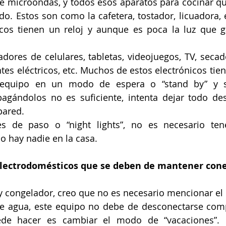
de microondas, y todos esos aparatos para cocinar q
o. Estos son como la cafetera, tostador, licuadora, 
icos tienen un reloj y aunque es poca la luz que ga
dores de celulares, tabletas, videojuegos, TV, secado
ntes eléctricos, etc. Muchos de estos electrónicos tie
 equipo en un modo de espera o “stand by” y s
Apagándolos no es suficiente, intenta dejar todo de
pared. 
s de paso o “night lights”, no es necesario tene
o hay nadie en la casa.
electrodomésticos que se deben de mantener con
 y congelador, creo que no es necesario mencionar el
de agua, este equipo no debe de desconectarse comp
de hacer es cambiar el modo de “vacaciones”. E