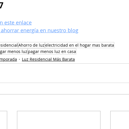
7
n este enlace
ahorrar energía en nuestro blog
esidencial
Ahorro de luz
electricidad en el hogar mas barata
agar menos luz
pagar menos luz en casa
temporada
Luz Residencial Más Barata