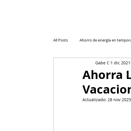
All Posts
Ahorro de energía en tempor
Gabe C
1 dic 2021
Cambio de compañía de luz
Luz
Ahorra L
Vacacio
El futuro de la electricidad reside
Actualizado:
28 nov 2025
Entender las Facturas
Retos de 