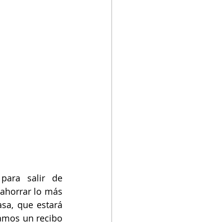
Electricidad prepagada
ara salir de 
ahorrar lo más 
sa, que estará 
amos un recibo 