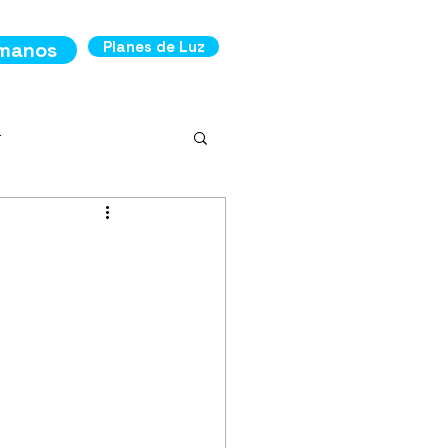
ámanos
Planes de Luz
r
ncia
os de Luz