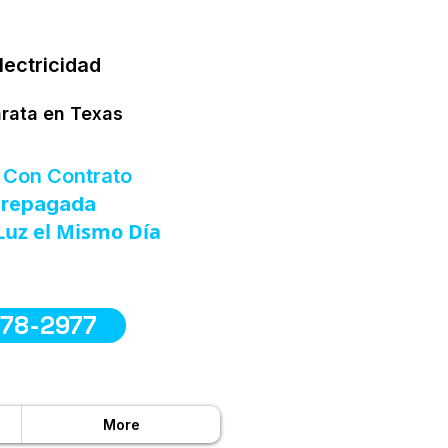
lectricidad
arata en Texas
 Con Contrato
 Prepagada
Luz el Mismo Día
578-2977
More