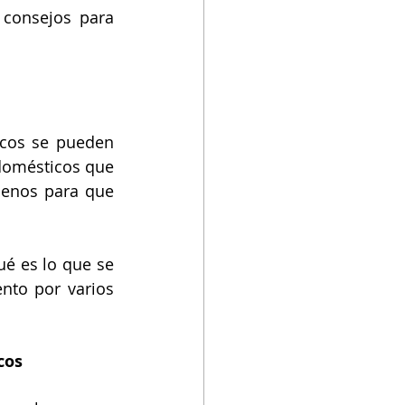
consejos para 
cos se pueden 
domésticos que 
enos para que 
é es lo que se 
to por varios 
cos