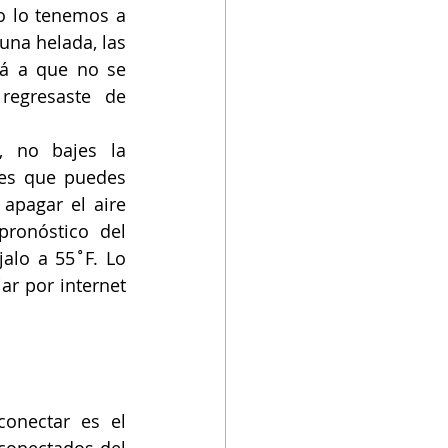
o lo tenemos a 
na helada, las 
á a que no se 
egresaste de 
 no bajes la 
es que puedes 
apagar el aire 
ronóstico del 
alo a 55˚F. Lo 
 por internet 
onectar es el 