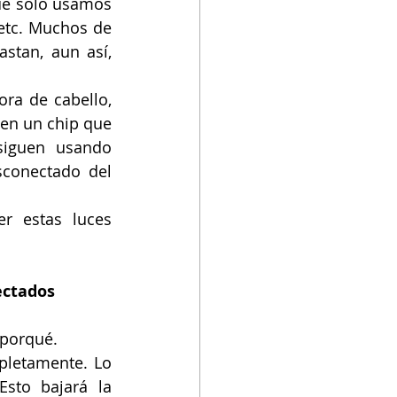
ue solo usamos 
etc. Muchos de 
stan, aun así, 
ra de cabello, 
nen un chip que 
iguen usando 
sconectado del 
r estas luces 
ectados
 porqué. 
letamente. Lo 
sto bajará la 