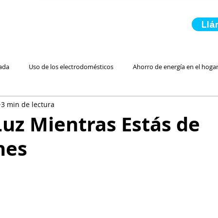
Ll
ada
Uso de los electrodomésticos
Ahorro de energía en el hoga
3 min de lectura
 Residencial Más Barata
Luz Prepagada
Electricidad Residencial
uz Mientras Estás de
nes
Energía Renovable
Inicio de servicio de luz
En Caso de Emerge
Ahorro para Ahorrar Electr
Paneles Solares
Comparando Servici