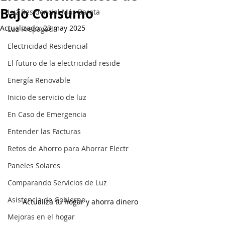
Bajo Consumo
Luz Residencial Más Barata
Actualizado:
23 may 2025
Luz Prepagada
Electricidad Residencial
El futuro de la electricidad reside
Energía Renovable
Inicio de servicio de luz
En Caso de Emergencia
Entender las Facturas
Retos de Ahorro para Ahorrar Electr
Paneles Solares
Comparando Servicios de Luz
Asistencia de Gobierno
Actualiza tu hogar y ahorra dinero
Mejoras en el hogar