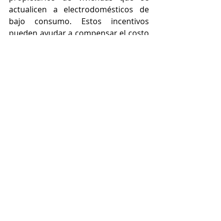
actualicen a electrodomésticos de 
bajo consumo. Estos incentivos 
pueden ayudar a compensar el costo 
de los electrodomésticos, 
haciéndolos más económicos para 
los propietarios de viviendas.
Por ejemplo, el gobierno federal 
ofrece un crédito fiscal para los 
propietarios de viviendas que 
compren electrodomésticos de bajo 
consumo. Algunos estados también 
ofrecen incentivos fiscales y 
descuentos para electrodomésticos 
de bajo consumo. Consulte con su 
gobierno local para ver qué 
incentivos están disponibles en su 
área.