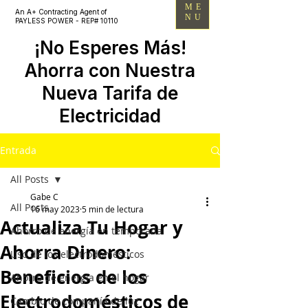
ME
An A+ Contracting Agent of
NU
PAYLESS POWER - REP# 10110
¡No Esperes Más!
Ahorra con Nuestra
Nueva Tarifa de
Electricidad
Entrada
All Posts
Gabe C
All Posts
16 may 2023
5 min de lectura
Actualiza Tu Hogar y
Ahorro de energía en temporada
Ahorra Dinero:
Uso de los electrodomésticos
Beneficios de los
Ahorro de energía en el hogar
Electrodomésticos de
Cambio de compañía de luz