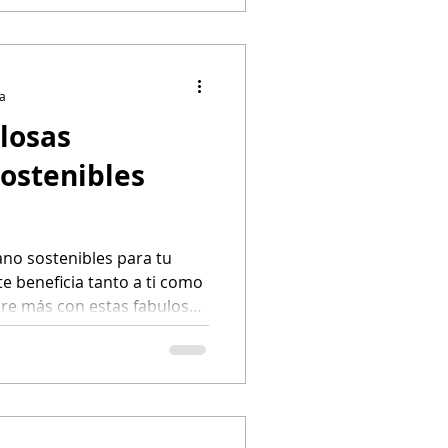
ra
ulosas
ostenibles
ano sostenibles para tu
te beneficia tanto a ti como
re más con estas fabulosas
no eco-chic para tu jardín.