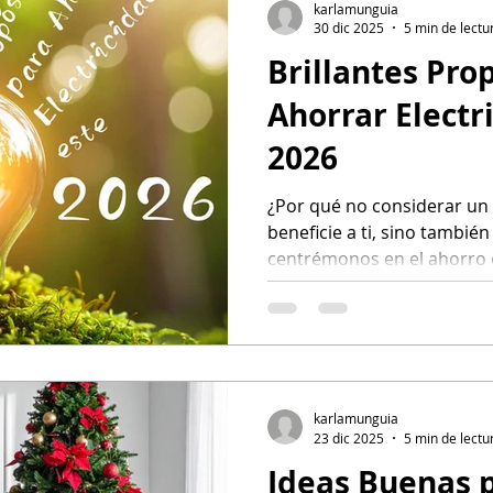
karlamunguia
30 dic 2025
5 min de lectu
Brillantes Pro
Energía Renovable
Inicio de servicio de luz
En Caso de Emerge
Ahorrar Electr
2026
Ahorro para Ahorrar Electr
Paneles Solares
Comparando Servici
¿Por qué no considerar un 
beneficie a ti, sino también
en el hogar
Tu comunidad
Sin depósito
centrémonos en el ahorro 
Sin crédito
brillantes propósitos para 
karlamunguia
23 dic 2025
5 min de lectu
Ideas Buenas 