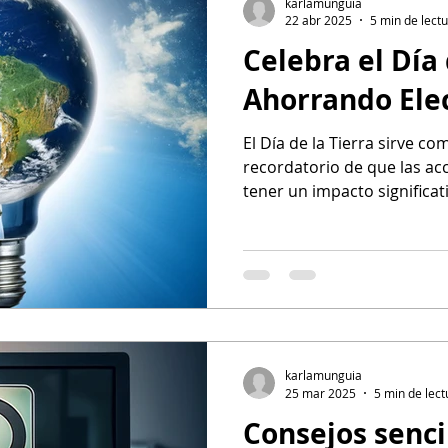
karlamunguia
22 abr 2025
5 min de lect
Celebra el Día 
Ahorrando Elec
El Día de la Tierra sirve 
recordatorio de que las ac
tener un impacto significa
en un aspecto crucial de la
ahorro de electricidad.
karlamunguia
25 mar 2025
5 min de lect
Consejos senci