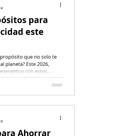
ra
pósitos para
ncia
icidad este
os de Luz
propósito que no solo te
 al planeta? Este 2026,
energético con estos
Electricidad prepagada
ahorrar electricidad.
ra
para Ahorrar