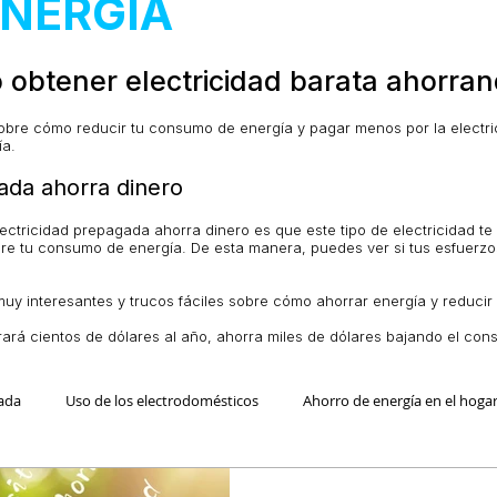
ENERGÍA
 obtener electricidad barata ahorra
bre cómo reducir tu consumo de energía y pagar menos por la electric
ía.
ada ahorra dinero
electricidad prepagada ahorra dinero es que este tipo de electricidad te
bre tu consumo de energía. De esta manera, puedes ver si tus esfuerz
 interesantes y trucos fáciles sobre cómo ahorrar energía y reducir t
rrará cientos de dólares al año, ahorra miles de dólares bajando el co
ada
Uso de los electrodomésticos
Ahorro de energía en el hoga
 Residencial Más Barata
Luz Prepagada
Electricidad Residencial