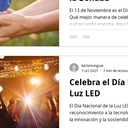
El 13 de Noviembre es el D
Qué mejor manera de cele
y ahorrando energía. Aquí 
bondadoso y ahorra energí
karlamunguia
7 oct 2025
7 min de lectur
Celebra el Día
Luz LED
El Día Nacional de la Luz 
reconocimiento a la tecnol
la innovación y la sostenibi
promedio de 25,000 horas 