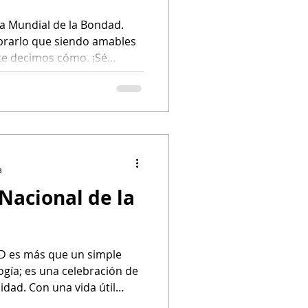
ía Mundial de la Bondad.
brarlo que siendo amables
te decimos cómo. ¡Sé
a!
a
 Nacional de la
LED es más que un simple
ogía; es una celebración de
lidad. Con una vida útil
o más, las LED te ahorran