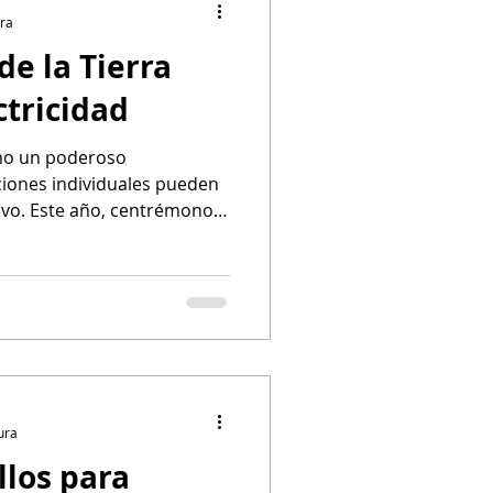
ura
de la Tierra
tricidad
como un poderoso
ciones individuales pueden
tivo. Este año, centrémonos
 conservación ambiental: el
ura
llos para