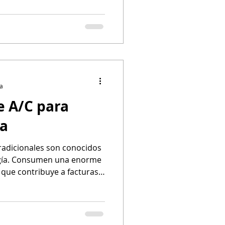
 los reemplazos frecuentes.
ra
e A/C para
ía
radicionales son conocidos
gía. Consumen una enorme
o que contribuye a facturas
das y al aumento de las
considerar nuevas
icionado, puedes reducir
a energética y ahorrar