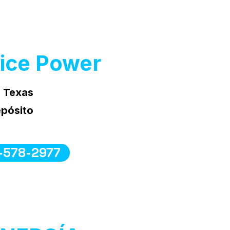
ice Power
n Texas
epósito
-578-2977