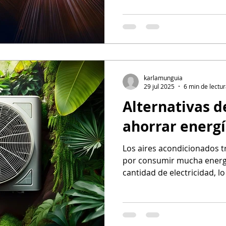
las molestias y el gasto de
karlamunguia
29 jul 2025
6 min de lectu
Alternativas d
ahorrar energ
Los aires acondicionados t
por consumir mucha ener
cantidad de electricidad, l
de servicios públicos eleva
emisiones de carbono. Al 
alternativas de aire acond
significativamente tu huell