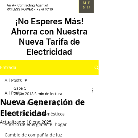
ME
An A+ Contracting Agent of
NU
PAYLESS POWER - REP# 10110
¡No Esperes Más!
Ahorra con Nuestra
Nueva Tarifa de
Electricidad
Entrada
All Posts
Gabe C
All Posts
25 jun 2018
3 min de lectura
Nueva Generación de
Ahorro de energía en temporada
Electricidad
Uso de los electrodomésticos
Actualizado:
10 ene 2025
Ahorro de energía en el hogar
Cambio de compañía de luz