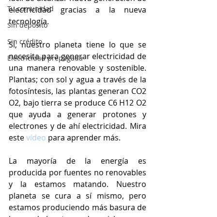
Tu comunidad
electricidad gracias a la nueva 
tecnología.
Sin depósito
Sin crédito
Sí, nuestro planeta tiene lo que se 
necesita para generar electricidad de 
Electricidad prepagada
una manera renovable y sostenible. 
Plantas; con sol y agua a través de la 
fotosíntesis, las plantas generan CO2 
O2, bajo tierra se produce C6 H12 O2 
que ayuda a generar protones y 
electrones y de ahí electricidad. Mira 
este 
vídeo
 para aprender más.
La mayoría de la energía es 
producida por fuentes no renovables 
y la estamos matando. Nuestro 
planeta se cura a sí mismo, pero 
estamos produciendo más basura de 