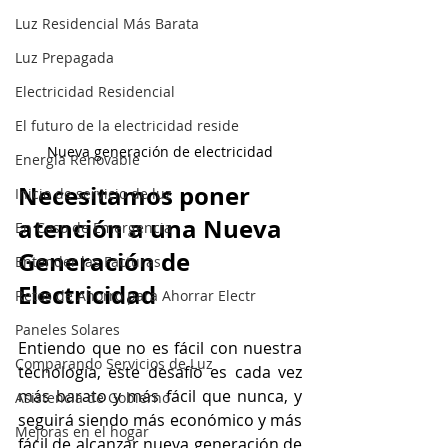
Luz Residencial Más Barata
Luz Prepagada
Electricidad Residencial
El futuro de la electricidad reside
Nueva generación de electricidad
Energía Renovable
Necesitamos poner 
Inicio de servicio de luz
atención a una Nueva 
En Caso de Emergencia
Generación de 
Entender las Facturas
Electricidad
Retos de Ahorro para Ahorrar Electr
Paneles Solares
Entiendo que no es fácil con nuestra 
Comparando Servicios de Luz
tecnología, este desafío es cada vez 
más barato y más fácil que nunca, y 
Asistencia de Gobierno
seguirá siendo más económico y más 
Mejoras en el hogar
fácil de alcanzar nueva generación de 