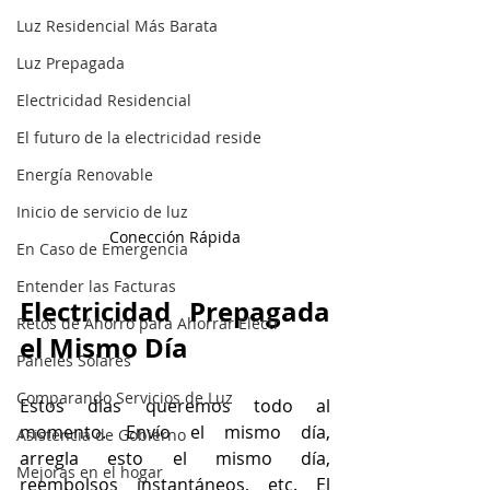
Luz Residencial Más Barata
Luz Prepagada
Electricidad Residencial
El futuro de la electricidad reside
Energía Renovable
Inicio de servicio de luz
Conección Rápida
En Caso de Emergencia
Entender las Facturas
Electricidad Prepagada 
Retos de Ahorro para Ahorrar Electr
el Mismo Día
Paneles Solares
Comparando Servicios de Luz
Estos días queremos todo al 
momento. Envío el mismo día, 
Asistencia de Gobierno
arregla esto el mismo día, 
Mejoras en el hogar
reembolsos instantáneos, etc. El 