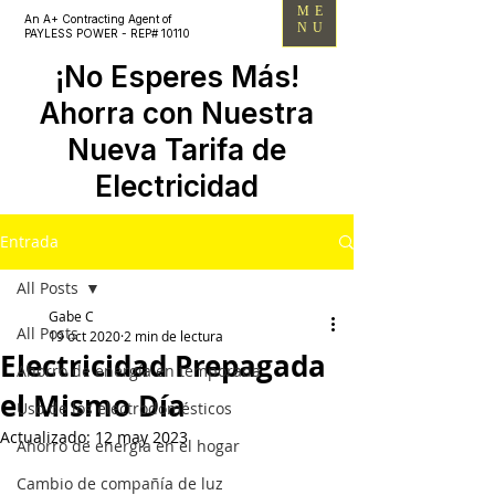
ME
An A+ Contracting Agent of
NU
PAYLESS POWER - REP# 10110
¡No Esperes Más!
Ahorra con Nuestra
Nueva Tarifa de
Electricidad
Entrada
All Posts
Gabe C
All Posts
19 oct 2020
2 min de lectura
Electricidad Prepagada
Ahorro de energía en temporada
el Mismo Día
Uso de los electrodomésticos
Actualizado:
12 may 2023
Ahorro de energía en el hogar
Cambio de compañía de luz