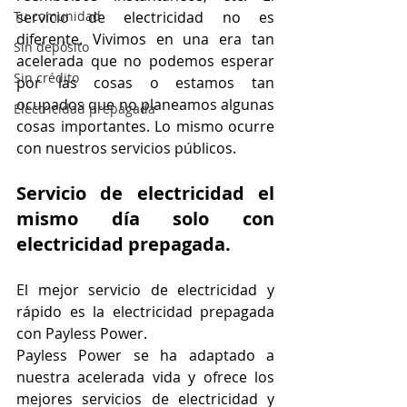
servicio de electricidad no es 
Tu comunidad
diferente. Vivimos en una era tan 
Sin depósito
acelerada que no podemos esperar 
Sin crédito
por las cosas o estamos tan 
ocupados que no planeamos algunas 
Electricidad prepagada
cosas importantes. Lo mismo ocurre 
con nuestros servicios públicos.
Servicio de electricidad el 
mismo día solo con 
electricidad prepagada.
El mejor servicio de electricidad y 
rápido es la electricidad prepagada 
con Payless Power.
Payless Power se ha adaptado a 
nuestra acelerada vida y ofrece los 
mejores servicios de electricidad y 