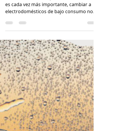
samgac19
13 ago 2024
3 min de lectura
Guía para
electrodomésticos de
bajo consumo
En un mundo en el que la sostenibilidad
es cada vez más importante, cambiar a
electrodomésticos de bajo consumo no
sólo es beneficioso para el medio
ambiente, sino también para tu bolsillo.