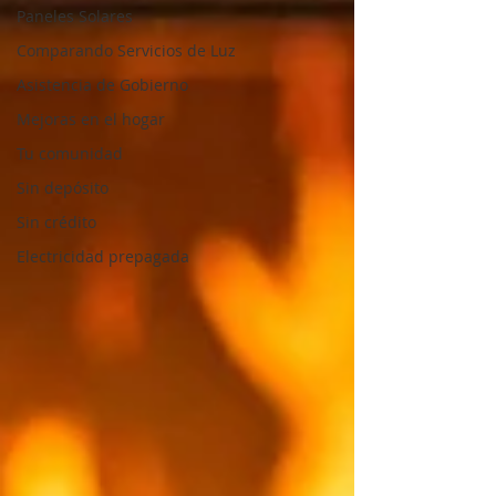
Paneles Solares
Comparando Servicios de Luz
Asistencia de Gobierno
Mejoras en el hogar
Tu comunidad
Sin depósito
Sin crédito
Electricidad prepagada