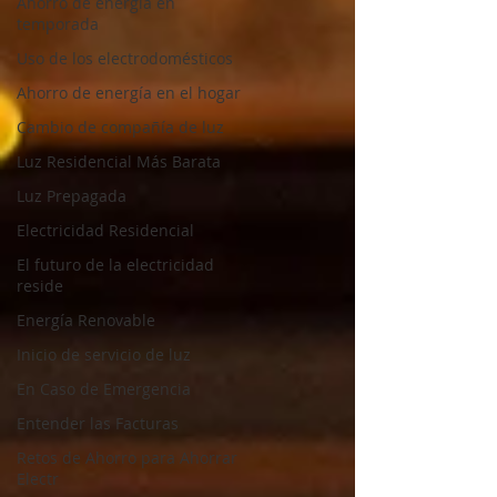
Ahorro de energía en
temporada
Uso de los electrodomésticos
Ahorro de energía en el hogar
Cambio de compañía de luz
Luz Residencial Más Barata
Luz Prepagada
Electricidad Residencial
El futuro de la electricidad
reside
Energía Renovable
Inicio de servicio de luz
En Caso de Emergencia
Entender las Facturas
Retos de Ahorro para Ahorrar
Electr